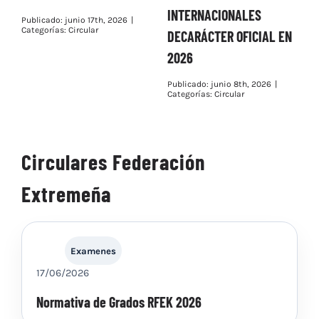
INTERNACIONALES
D
Publicado: junio 17th, 2026
|
Categorías:
Circular
DECARÁCTER OFICIAL EN
C
2026
T
D
Publicado: junio 8th, 2026
|
Categorías:
Circular
P
C
Circulares Federación
Extremeña
Examenes
17/06/2026
Normativa de Grados RFEK 2026