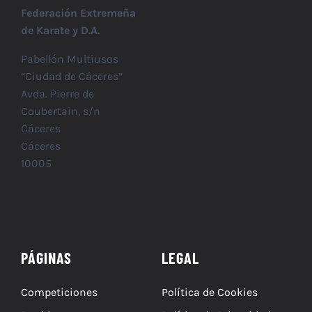
Federación Extremeña
de Karate y D.A.
Pabellón Multiusos
“Ciudad de Cáceres”
Avda. Pierre de
Coubertain, s/n
Cáceres
Cáceres
10005
PÁGINAS
LEGAL
Competiciones
Política de Cookies