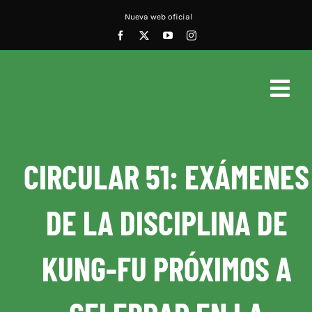
Saltar
Nueva web oficial
al
contenido
Togg
Navig
Inicio
CIRCULAR 51: EXÁMENES
Noticias
DE LA DISCIPLINA DE
Documentos
Conócenos
KUNG-FU PRÓXIMOS A
Calendario