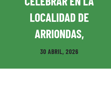
CELEBRAR EN LA
Disciplinas asociadas
LOCALIDAD DE
Revista RFEK
ARRIONDAS,
Buscar:
30 ABRIL, 2026
Tienda