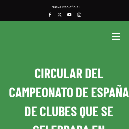
Saltar
Nueva web oficial
al
contenido
Togg
Navig
Inicio
CIRCULAR DEL
Noticias
CAMPEONATO DE ESPAÑA
Documentos
Conócenos
DE CLUBES QUE SE
Calendario